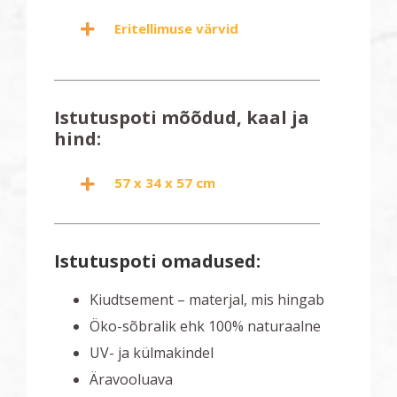
Eritellimuse värvid
Istutuspoti mõõdud, kaal ja
hind:
57 x 34 x 57 cm
Istutuspoti omadused:
Kiudtsement – materjal, mis hingab
Öko-sõbralik ehk 100% naturaalne
UV- ja külmakindel
Äravooluava