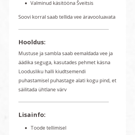
Valminud käsitööna Šveitsis
Soovi korral saab tellida vee äravooluavata
Hooldus:
Mustuse ja sambla saab eemaldada vee ja
äädika seguga, kasutades pehmet käsna
Loodusliku halli kiudtsemendi
puhastamisel puhastage alati kogu pind, et
säilitada ühtlane värv
Lisainfo:
Toode tellimisel