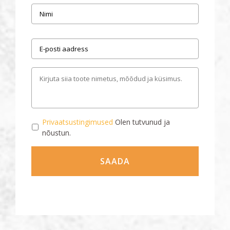
Nimi
*
E-
posti
aadress
*
Kirjuta
meile
Privaatsustingimustega
Privaatsustingimused
Olen tutvunud ja
nõustumine
*
nõustun.